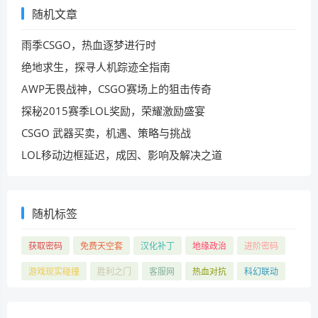
随机文章
雨季CSGO，热血逐梦进行时
绝地求生，探寻人机踪迹全指南
AWP无畏战神，CSGO赛场上的狙击传奇
探秘2015赛季LOL奖励，荣耀激励盛宴
CSGO 武器买卖，机遇、策略与挑战
LOL移动边框延迟，成因、影响及解决之道
随机标签
获取密码
免费天空套
汉化补丁
地缘政治
进阶密码
游戏现实碰撞
胜利之门
客服网
热血对抗
科幻联动