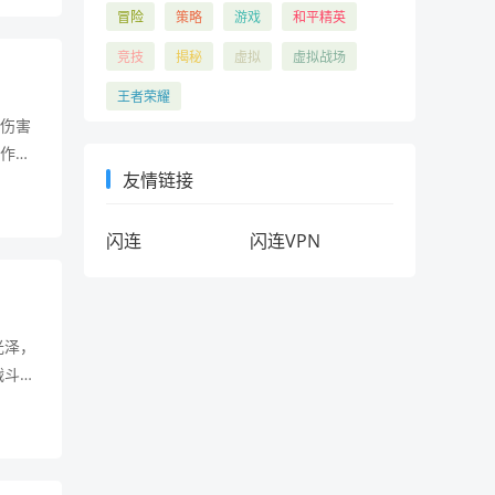
冒险
策略
游戏
和平精英
竞技
揭秘
虚拟
虚拟战场
王者荣耀
到伤害
常作为
友情链接
略带病
杀角色
闪连
闪连VPN
光泽，
战斗增
之刃