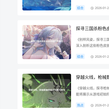
各异，构建出复杂多
综合
2026-01-2
味，且规则具有一定
多玩家喜爱。
探寻三国杀粉色
《别样风姿，探寻三
深入剖析这些粉色皮
现其在视觉上带来的
综合
2026-01-2
国杀游戏在角色外观
穿越火线，枪械
《穿越火线，探寻枪
能将展示从游戏初始
枪械所具备的独特魅
热点
2026-01-2
界中枪械数量变迁背