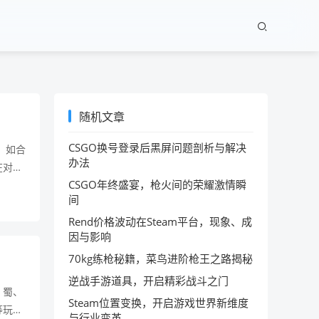
随机文章
CSGO换号登录后黑屏问题剖析与解决
，如合
办法
在对战
CSGO年终盛宴，枪火间的荣耀激情瞬
行所带
间
与趣味
Rend价格波动在Steam平台，现象、成
因与影响
70kg练枪秘籍，菜鸟进阶枪王之路揭秘
逆战手游道具，开启精彩战斗之门
、蜀、
Steam位置变换，开启游戏世界新维度
等玩法
与行业变革