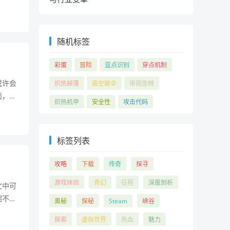
历史韵
深受众
随机标签
彩蛋
冒险
蓝点识别
穿点机制
或许会
炽热掉落
高空跳伞
审视思辨
面，呈
炽热机甲
安全性
攻击代码
领略三
。
标签列表
攻略
下载
传奇
探寻
游戏体验
奇幻
征程
深度剖析
文中可
掘不同
奥秘
探秘
Steam
峡谷
火线世
探索
虚拟世界
热血
魅力