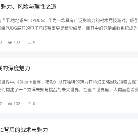
，魅力、风险与理性之道
当下,绝地求生（PUBG）作为一款具有广泛影响力的战术竞技游戏，吸
绕PUBG展开的电子竞技赛事更是精彩纷呈，而其中的竞猜点数系统成为
注的焦点，PUBG竞猜点数不仅为观众增添了赛事观看的趣味性和参与感
3
103
0
独特的电竞娱乐生态，在……
戏的深度魅力
世界中,《Steam幽浮：暗影》以其独特的魅力在科幻策略游戏领域占据
家们构建了一个充满未知与挑战的未来世界，在这个世界里，人类面临着
肩负起保卫地球的重任，展开一场惊心动魄的策略博弈，从游戏的背景设定
2
102
0
影》有着深厚的科幻底……
AC背后的战术与魅力