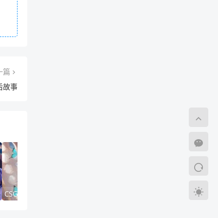
一篇
后故事
CSGO ，悍匪的传奇征程
CSGO，晨之枪火奏响破晓传奇