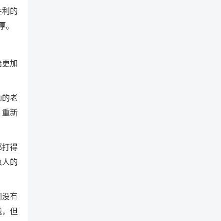
胜利的
厚。
始更加
劲的老
，重新
都打得
敌人的
们没有
战，但