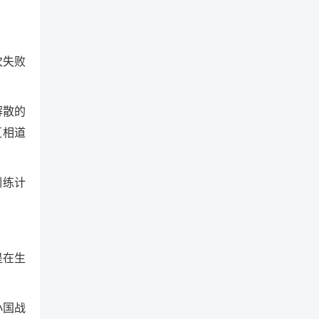
次失败
解散的
互相道
训练计
是在生
小国战