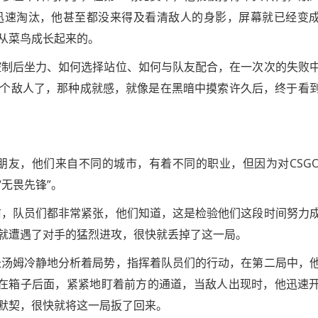
迅速淘汰，他甚至都没来得及看清敌人的身影，屏幕就已经变
从菜鸟成长起来的。
控制后坐力、如何选择站位、如何与队友配合，在一次次的失败
个敌人了，那种成就感，就像是在黑暗中摸索许久后，终于看
朋友，他们来自不同的城市，有着不同的职业，但因为对CSG
无畏先锋”。
前，队员们都非常紧张，他们知道，这是检验他们这段时间努力
就遭遇了对手的猛烈进攻，很快就丢掉了这一局。
长汤姆冷静地分析着局势，指挥着队员们的行动，在第二局中，
在箱子后面，紧紧地盯着前方的通道，当敌人出现时，他迅速
默契，很快就将这一局扳了回来。