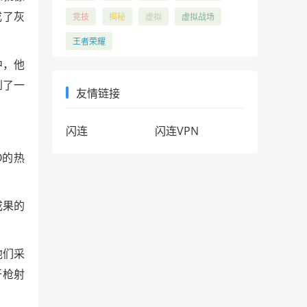
成了灰
竞技
揭秘
虚拟
虚拟战场
王者荣耀
中，他
到了一
友情链接
闪连
闪连VPN
O的热
成果的
他们采
开枪射