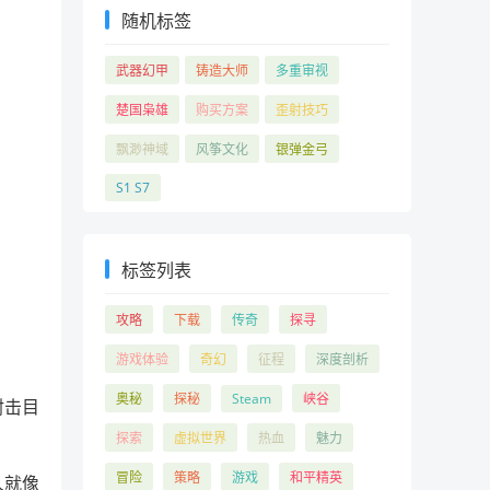
随机标签
武器幻甲
铸造大师
多重审视
楚国枭雄
购买方案
歪射技巧
飘渺神域
风筝文化
银弹金弓
S1 S7
标签列表
攻略
下载
传奇
探寻
游戏体验
奇幻
征程
深度剖析
奥秘
探秘
Steam
峡谷
射击目
探索
虚拟世界
热血
魅力
冒险
策略
游戏
和平精英
人就像