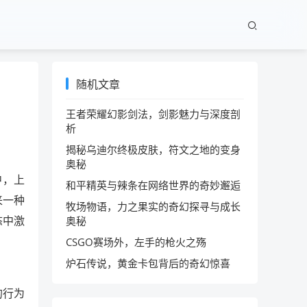
随机文章
王者荣耀幻影剑法，剑影魅力与深度剖
析
揭秘乌迪尔终极皮肤，符文之地的变身
奥秘
中，上
和平精英与辣条在网络世界的奇妙邂逅
来一种
牧场物语，力之果实的奇幻探寻与成长
态中激
奥秘
CSGO赛场外，左手的枪火之殇
炉石传说，黄金卡包背后的奇幻惊喜
的行为