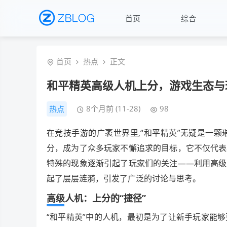
首页
综合
首页
热点
正文
和平精英高级人机上分，游戏生态与
8个月前 (11-28)
98
热点
在竞技手游的广袤世界里,“和平精英”无疑是一
分，成为了众多玩家不懈追求的目标，它不仅代表
特殊的现象逐渐引起了玩家们的关注——利用高级
起了层层涟漪，引发了广泛的讨论与思考。
高级人机：上分的“捷径”
“和平精英”中的人机，最初是为了让新手玩家能