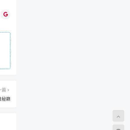
一篇
胜秘籍