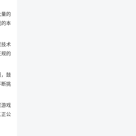
大量的
戏的本
过技术
正规的
报，鼓
不断挑
过游戏
真正公