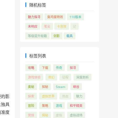
随机标签
魅力探寻
臭鸡蛋特效
110版本
未响应
笔尖
卡音效
记
等级提升秘籍
剑影
载具
标签列表
攻略
下载
传奇
探寻
游戏体验
奇幻
征程
深度剖析
奥秘
探秘
Steam
峡谷
要的影
探索
虚拟世界
热血
魅力
上独具
冒险
策略
游戏
和平精英
精准度
竞技
揭秘
虚拟
虚拟战场