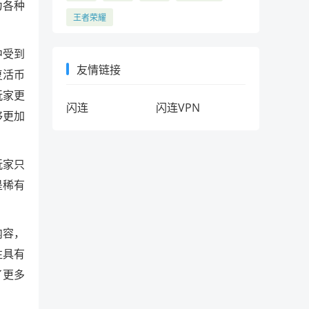
为各种
王者荣耀
中受到
友情链接
复活币
玩家更
闪连
闪连VPN
够更加
玩家只
是稀有
内容，
往具有
了更多