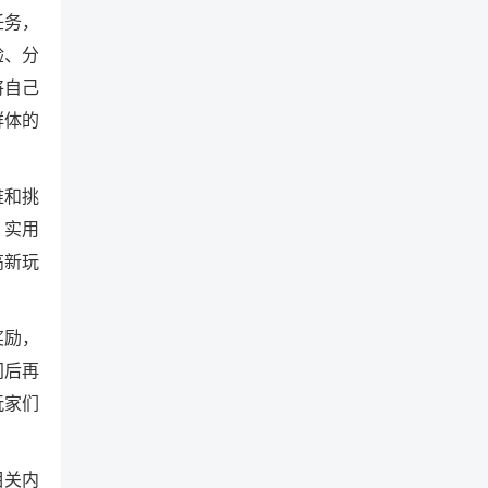
任务，
验、分
将自己
群体的
难和挑
、实用
高新玩
奖励，
间后再
玩家们
相关内