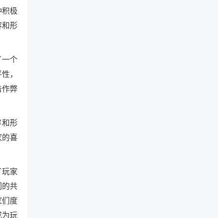
种积极
容和形
了一个
平性，
击作弊
容和形
家的喜
了玩家
们的共
家们度
成为玩