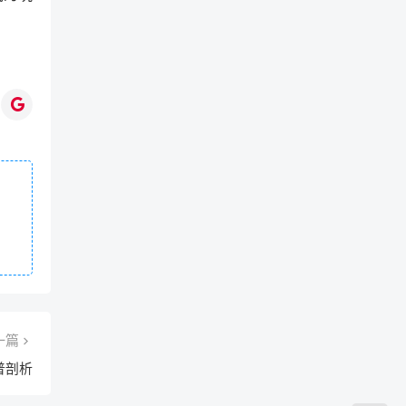
一篇
普剖析