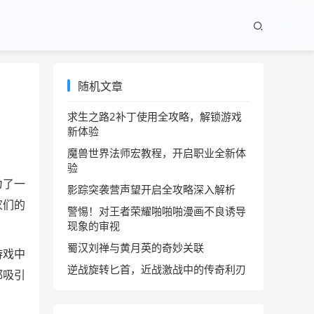
随机文章
求生之路2补丁使用全攻略，解锁游戏
新体验
魔兽世界法师宏教程，开启职业全新体
验
为了一
影踪突袭营声望开启全攻略深入解析
家们的
警惕！对王者荣耀啪啪啪漫画不良诱导
现象的审视
蜀汉刘禅与黄月英的奇妙关联
游戏中
逆战旋转匕首，近战激战中的传奇利刃
都吸引