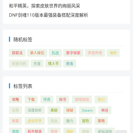
和平精英，探索皮肤世界的绚丽风采
DNF剑魂110版本最强装备搭配深度解析
随机标签
获取法
单人排位
抗战
数字探索
声音传奇
堵桥
新版乌鸦
伤害
情人节
射击
标签列表
攻略
下载
传奇
探寻
游戏体验
奇幻
征程
深度剖析
奥秘
探秘
Steam
峡谷
探索
虚拟世界
热血
魅力
冒险
策略
游戏
和平精英
竞技
揭秘
虚拟
虚拟战场