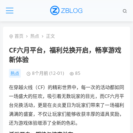
首页
热点
正文
CF六月平台，福利兑换开启，畅享游戏
新体验
8个月前 (12-01)
85
热点
在穿越火线（CF）的精彩世界中，每一次的活动都如同
一场盛大的狂欢，吸引着无数玩家的目光，而CF六月平
台兑换活动，更是在炎炎夏日为玩家们带来了一场福利
满满的盛宴，不仅让玩家们能够收获丰厚的道具奖励，
还为游戏体验增添了全新的色彩。