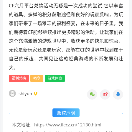
CF六月平台兑换活动无疑是一次成功的尝试,它以丰富
的道具、多样的积分获取途径和良好的玩家反响，为玩
家们带来了一场难忘的福利盛宴，在未来的日子里，我
们期待着CF能够继续推出更多精彩的活动，让玩家们在
这个充满激情的游戏世界中，收获更多的快乐和惊喜，
无论是新玩家还是老玩家，都能在CF的世界中找到属于
自己的乐趣，共同见证这款经典游戏的不断发展和壮
大。
福利兑换
畅享
游戏体验
shiyun
版权声明
本文地址：https://www.ilecz.cn/12130.html