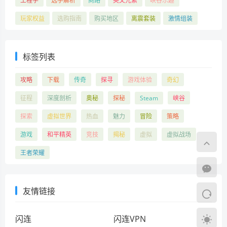
工程学
选手解析
商路
英文元素
峡谷乐趣
玩家权益
选购指南
购买地区
离震套装
激情组装
标签列表
攻略
下载
传奇
探寻
游戏体验
奇幻
征程
深度剖析
奥秘
探秘
Steam
峡谷
探索
虚拟世界
热血
魅力
冒险
策略
游戏
和平精英
竞技
揭秘
虚拟
虚拟战场
王者荣耀
友情链接
闪连
闪连VPN