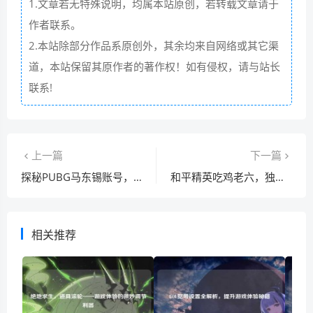
1.文章若无特殊说明，均属本站原创，若转载文章请于
作者联系。
2.本站除部分作品系原创外，其余均来自网络或其它渠
道，本站保留其原作者的著作权！如有侵权，请与站长
联系!
上一篇
下一篇
探秘PUBG马东锡账号，故事与游戏现象解析
和平精英吃鸡老六，独特战术与游戏文化景观
相关推荐