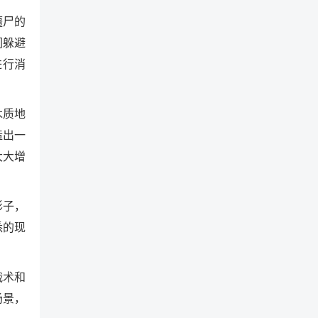
僵尸的
们躲避
进行消
木质地
造出一
大大增
影子，
悉的现
战术和
场景，