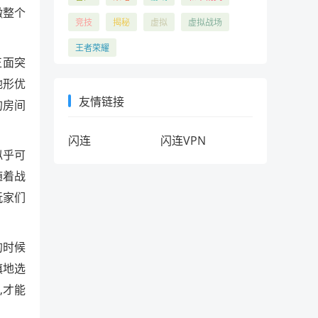
瞰整个
竞技
揭秘
虚拟
虚拟战场
王者荣耀
正面突
地形优
友情链接
的房间
闪连
闪连VPN
似乎可
随着战
玩家们
的时候
慎地选
,才能