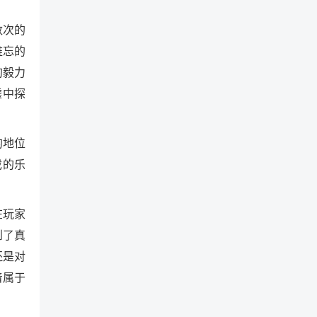
数次的
难忘的
的毅力
墟中探
的地位
戏的乐
在玩家
到了真
还是对
着属于