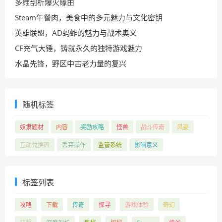
多维剖析爆火缘由
Steam午餐肉，美食中的多元魅力与文化密钥
英雄联盟，AD蚂蚱的魅力与战术奥义
CF充气大锤，铸就永久的独特游戏魅力
水晶先锋，野区中古老力量的复兴
随机标签
奴隶题材
内容
奖励攻略
怪兽
战斗传奇
风姿
互动兑换码
丢弃操作
监管系统
影响意义
标签列表
攻略
下载
传奇
探寻
游戏体验
奇幻