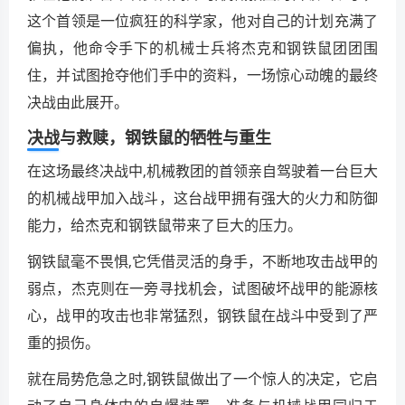
这个首领是一位疯狂的科学家，他对自己的计划充满了
偏执，他命令手下的机械士兵将杰克和钢铁鼠团团围
住，并试图抢夺他们手中的资料，一场惊心动魄的最终
决战由此展开。
决战与救赎，钢铁鼠的牺牲与重生
在这场最终决战中,机械教团的首领亲自驾驶着一台巨大
的机械战甲加入战斗，这台战甲拥有强大的火力和防御
能力，给杰克和钢铁鼠带来了巨大的压力。
钢铁鼠毫不畏惧,它凭借灵活的身手，不断地攻击战甲的
弱点，杰克则在一旁寻找机会，试图破坏战甲的能源核
心，战甲的攻击也非常猛烈，钢铁鼠在战斗中受到了严
重的损伤。
就在局势危急之时,钢铁鼠做出了一个惊人的决定，它启