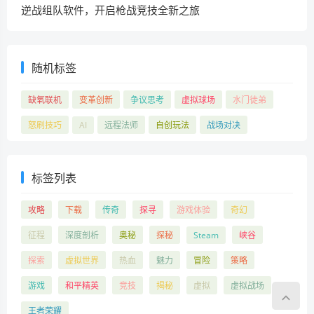
逆战组队软件，开启枪战竞技全新之旅
随机标签
缺氧联机
变革创新
争议思考
虚拟球场
水门徒弟
怒刷技巧
AI
远程法师
自创玩法
战场对决
标签列表
攻略
下载
传奇
探寻
游戏体验
奇幻
征程
深度剖析
奥秘
探秘
Steam
峡谷
探索
虚拟世界
热血
魅力
冒险
策略
游戏
和平精英
竞技
揭秘
虚拟
虚拟战场
王者荣耀