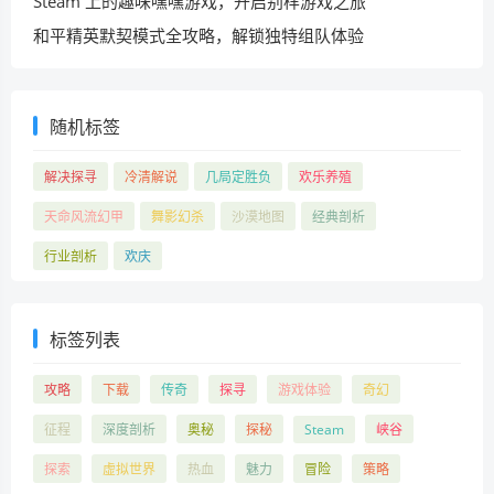
Steam 上的趣味嘿嘿游戏，开启别样游戏之旅
和平精英默契模式全攻略，解锁独特组队体验
随机标签
解决探寻
冷清解说
几局定胜负
欢乐养殖
天命风流幻甲
舞影幻杀
沙漠地图
经典剖析
行业剖析
欢庆
标签列表
攻略
下载
传奇
探寻
游戏体验
奇幻
征程
深度剖析
奥秘
探秘
Steam
峡谷
探索
虚拟世界
热血
魅力
冒险
策略