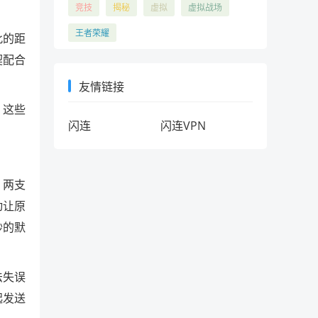
竞技
揭秘
虚拟
虚拟战场
王者荣耀
此的距
契配合
友情链接
，这些
闪连
闪连VPN
，两支
动让原
妙的默
法失误
起发送