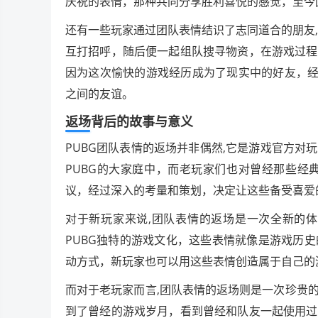
庆祝的表情，那种共同分享胜利喜悦的感觉，至今
还有一些玩家通过团队表情结识了志同道合的朋友
互打招呼，随后便一起组队搜寻物资，在游戏过程
因为这次愉快的游戏经历成为了现实中的好友，经
之间的友谊。
返场背后的故事与意义
PUBG团队表情的返场并非偶然,它是游戏官方
PUBG的大家庭中，而老玩家们也对曾经那些经
议，经过深入的考量和策划，决定让这些备受喜爱
对于新玩家来说,团队表情的返场是一次全新的
PUBG独特的游戏文化，这些表情就像是游戏历
动方式，新玩家也可以用这些表情创造属于自己的
而对于老玩家而言,团队表情的返场则是一次珍贵
到了曾经的游戏岁月，看到曾经和队友一起使用过