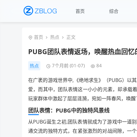
首页
综合
首页
热点
正文
PUBG团队表情返场，唤醒热血回忆
7个月前 (01-07)
84
热点
在广袤的游戏世界中,《绝地求生》（PUBG）
爱，而其中，团队表情这一小小的元素，却承载着
玩家群体中激起了层层涟漪，宛如一阵春风，唤醒
团队表情：PUBG中的独特风景线
从PUBG诞生之初,团队表情就成为了游戏中一
通交流的独特方式，在紧张激烈的对战间隙，一个