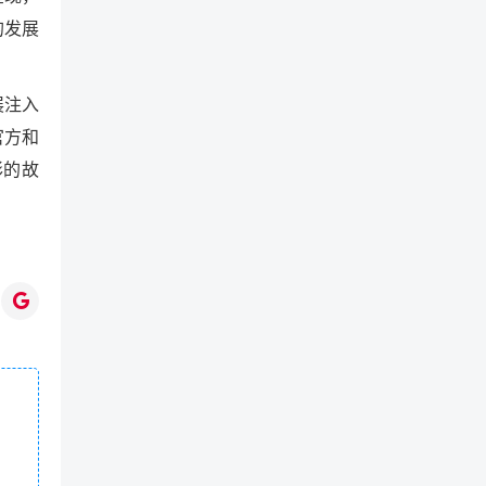
的发展
展注入
官方和
彩的故