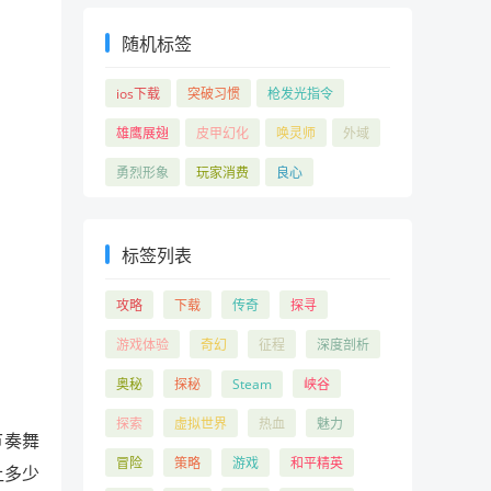
随机标签
ios下载
突破习惯
枪发光指令
雄鹰展翅
皮甲幻化
唤灵师
外域
勇烈形象
玩家消费
良心
标签列表
攻略
下载
传奇
探寻
游戏体验
奇幻
征程
深度剖析
奥秘
探秘
Steam
峡谷
探索
虚拟世界
热血
魅力
节奏舞
冒险
策略
游戏
和平精英
让多少