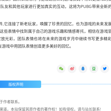
队友和其他玩家进行更加真实的互动，这将为PUBG带来全新
事件,它连接了新老玩家，唤醒了珍贵的回忆，也为游戏的未来发
这些表情中找到属于自己的游戏乐趣和情感寄托，相信在游戏
绽放光彩，团队表情也将在未来的游戏岁月中继续书写更多精
，在游戏中用团队表情创造更多美好的回忆。
版权声明
请于作者联系。
它渠道，本站保留其原作者的著作权！如有侵权，请与站长联系!