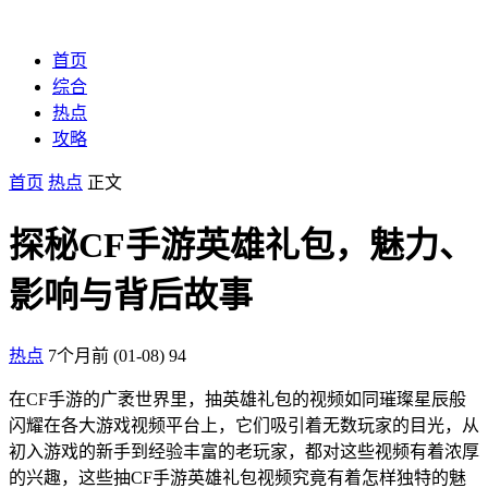
首页
综合
热点
攻略
首页
热点
正文
探秘CF手游英雄礼包，魅力、
影响与背后故事
热点
7个月前 (01-08)
94
在CF手游的广袤世界里，抽英雄礼包的视频如同璀璨星辰般
闪耀在各大游戏视频平台上，它们吸引着无数玩家的目光，从
初入游戏的新手到经验丰富的老玩家，都对这些视频有着浓厚
的兴趣，这些抽CF手游英雄礼包视频究竟有着怎样独特的魅