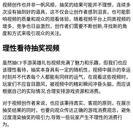
视频创作也并非一帆风顺，抽奖的结果可能并不理想，连续多
次没有抽到好的道具，这不仅会让创作者感到沮丧，也可能影
响视频的质量和观众的观看体验，随着视频平台上同类视频的
增多，竞争也日益激烈，创作者们需要不断创新,寻找新的角
度和方式来吸引观众的关注。
理性看待抽奖视频
虽然抽CF手游英雄礼包视频充满了魅力和乐趣，但我们也应
该理性看待，抽奖本身具有一定的随机性，视频中展示的幸运
时刻并不代表每个人都能有同样的运气，在观看这些视频时，
玩家们不应盲目跟风，被视频中的精彩瞬间冲昏头脑，而应该
根据自己的实际情况,合理安排游戏资源和消费。
对于视频创作者来说，也应该秉持真实、客观的原则，在展示
抽奖结果的同时，也要向观众传达正确的游戏消费观念，避免
过度渲染抽奖的吸引力,导致一些玩家产生不理性的消费行
为。