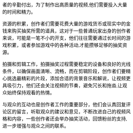
者的辛勤付出，为了制作出高质量的视频,他们需要投入大量
的时间和精力。
资源的积累，创作者们需要花费大量的游戏货币或现实中的金
钱来购买抽奖所需的道具，这对于一些普通玩家出身的创作者
来说，可能是一笔不小的开支，他们往往需要通过长时间的游
戏积累，或者参加游戏中的各种活动,才能攒够足够的抽奖资
源。
拍摄和剪辑工作，拍摄抽奖过程需要稳定的设备和良好的光线
条件，以确保画面清晰、流畅，而在剪辑阶段，创作者们要精
心挑选最精彩的片段，添加合适的背景音乐和解说，让视频更
具吸引力，他们还会关注视频的节奏，避免冗长和拖沓,让观
众始终保持观看的热情。
与观众的互动也是创作者工作的重要部分，他们会认真回复评
论区的留言，听取观众的建议和意见，不断改进自己的视频风
格和内容，一些创作者还会举办抽奖活动，回馈粉丝的支持,
进一步增强与观众之间的联系。