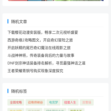
随机文章
下载樱花动漫安装版，畅享二次元视听盛宴
西游奇缘2攻略图文，开启奇幻冒险之旅
开启妖精的尾巴奇幻魔法在线观影之旅
斗战神神将，传奇装备背后的力量与故事
DNF剑宗神话装备排名解析，寻觅最强神话之道
王者荣耀青铜号购买现象深度探究
随机标签
全图攻略
召唤师峡谷
电竞梦
扭蛋人生
双曹操