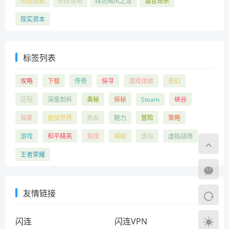
热血战歌
修改攻略
绿色飓风之龙
谐音击杀
现实资本
标签列表
攻略
下载
传奇
探寻
游戏体验
奇幻
征程
深度剖析
奥秘
探秘
Steam
峡谷
探索
虚拟世界
热血
魅力
冒险
策略
游戏
和平精英
竞技
揭秘
虚拟
虚拟战场
王者荣耀
友情链接
闪连
闪连VPN