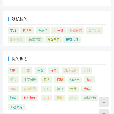
随机标签
实战
新境界
火炮兰
CF卡顿
致命技艺
单机老版
潮流碰撞
伤感叙事
赚钱密钥
玩家焦点
标签列表
攻略
下载
传奇
探寻
游戏体验
奇幻
征程
深度剖析
奥秘
探秘
Steam
峡谷
探索
虚拟世界
热血
魅力
冒险
策略
游戏
和平精英
竞技
揭秘
虚拟
虚拟战场
王者荣耀