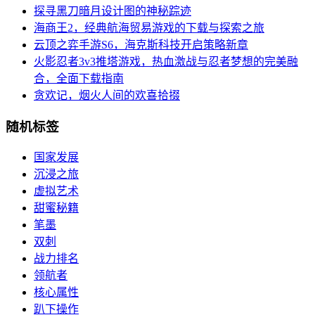
探寻黑刀暗月设计图的神秘踪迹
海商王2，经典航海贸易游戏的下载与探索之旅
云顶之弈手游S6，海克斯科技开启策略新章
火影忍者3v3推塔游戏，热血激战与忍者梦想的完美融
合，全面下载指南
贪欢记，烟火人间的欢喜拾掇
随机标签
国家发展
沉浸之旅
虚拟艺术
甜蜜秘籍
笔墨
双刺
战力排名
领航者
核心属性
趴下操作