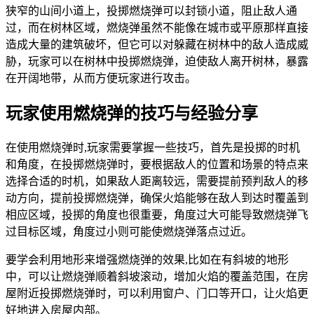
狭窄的山间小道上，投掷燃烧弹可以封锁小道，阻止敌人通
过，而在树林区域，燃烧弹虽然不能像在城市或平原那样直接
造成大量的建筑破坏，但它可以对躲藏在树林中的敌人造成威
胁，玩家可以在树林中投掷燃烧弹，迫使敌人离开树林，暴露
在开阔地带，从而方便玩家进行攻击。
玩家使用燃烧弹的技巧与经验分享
在使用燃烧弹时,玩家需要掌握一些技巧，首先是投掷的时机
和角度，在投掷燃烧弹时，要根据敌人的位置和场景的特点来
选择合适的时机，如果敌人距离较远，需要提前预判敌人的移
动方向，提前投掷燃烧弹，确保火焰能够在敌人到达时覆盖到
相应区域，投掷的角度也很重要，角度过大可能导致燃烧弹飞
过目标区域，角度过小则可能使燃烧弹落点过近。
要学会利用地形来增强燃烧弹的效果,比如在有斜坡的地形
中，可以让燃烧弹顺着斜坡滚动，增加火焰的覆盖范围，在房
屋附近投掷燃烧弹时，可以利用窗户、门口等开口，让火焰更
好地进入房屋内部。