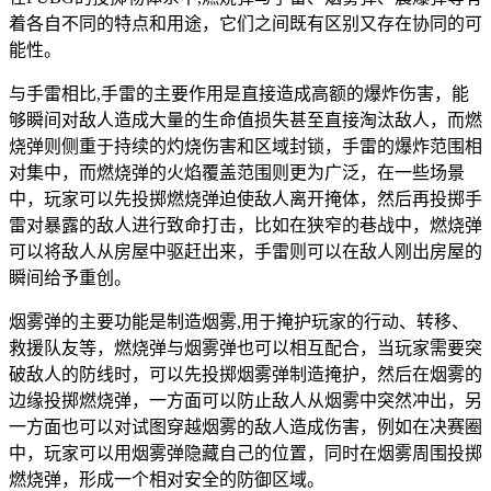
着各自不同的特点和用途，它们之间既有区别又存在协同的可
能性。
与手雷相比,手雷的主要作用是直接造成高额的爆炸伤害，能
够瞬间对敌人造成大量的生命值损失甚至直接淘汰敌人，而燃
烧弹则侧重于持续的灼烧伤害和区域封锁，手雷的爆炸范围相
对集中，而燃烧弹的火焰覆盖范围则更为广泛，在一些场景
中，玩家可以先投掷燃烧弹迫使敌人离开掩体，然后再投掷手
雷对暴露的敌人进行致命打击，比如在狭窄的巷战中，燃烧弹
可以将敌人从房屋中驱赶出来，手雷则可以在敌人刚出房屋的
瞬间给予重创。
烟雾弹的主要功能是制造烟雾,用于掩护玩家的行动、转移、
救援队友等，燃烧弹与烟雾弹也可以相互配合，当玩家需要突
破敌人的防线时，可以先投掷烟雾弹制造掩护，然后在烟雾的
边缘投掷燃烧弹，一方面可以防止敌人从烟雾中突然冲出，另
一方面也可以对试图穿越烟雾的敌人造成伤害，例如在决赛圈
中，玩家可以用烟雾弹隐藏自己的位置，同时在烟雾周围投掷
燃烧弹，形成一个相对安全的防御区域。