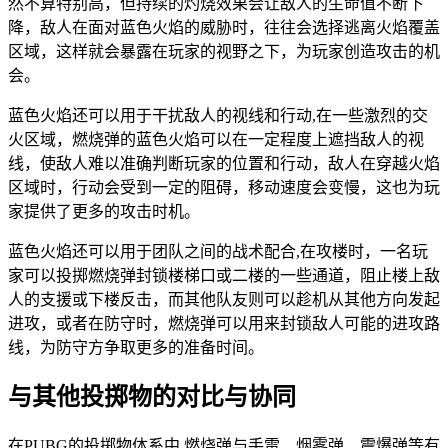
然不算特别高，但持续的灼烧效果会让敌人的生命值不断下
降，敌人在面对蓝色火焰的威胁时，往往会选择逃离火焰覆盖
区域，这样就会暴露在玩家的视野之下，为玩家创造攻击的机
会。
蓝色火焰还可以用于干扰敌人的视线和行动,在一些激烈的交
火区域，燃烧弹的蓝色火焰可以在一定程度上遮挡敌人的视
线，使敌人难以准确判断玩家的位置和行动，敌人在穿越火焰
区域时，行动会受到一定的阻碍，移动速度会变慢，这也为玩
家提供了更多的攻击时机。
蓝色火焰还可以用于团队之间的战术配合,在攻楼时，一名玩
家可以投掷燃烧弹封锁楼梯口或二楼的一些通道，阻止楼上敌
人的支援或下楼反击，而其他队友则可以趁机从其他方向发起
进攻，或者在防守时，燃烧弹可以用来封锁敌人可能的进攻路
线，为防守方争取更多的准备时间。
与其他投掷物的对比与协同
在PUBG的投掷物体系中,燃烧弹与手雷、烟雾弹、震爆弹等有