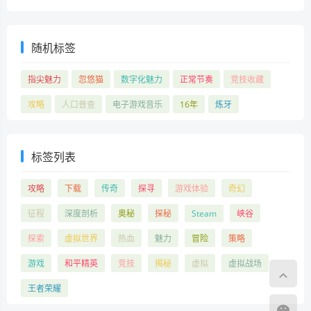
随机标签
指尖魅力
忽悠猫
数字化魅力
正常节奏
竞技收藏
攻略
人口普查
电子游戏音乐
16年
炼牙
标签列表
攻略
下载
传奇
探寻
游戏体验
奇幻
征程
深度剖析
奥秘
探秘
Steam
峡谷
探索
虚拟世界
热血
魅力
冒险
策略
游戏
和平精英
竞技
揭秘
虚拟
虚拟战场
王者荣耀