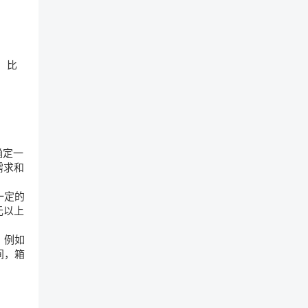
，比
确定一
需求和
一定的
元以上
，例如
间，箱