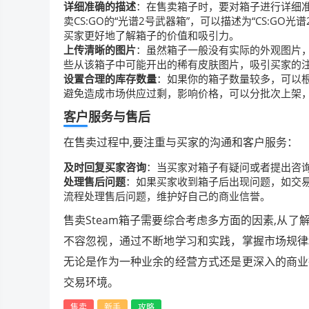
详细准确的描述
：在售卖箱子时，要对箱子进行详细
卖CS:GO的“光谱2号武器箱”，可以描述为“CS:
买家更好地了解箱子的价值和吸引力。
上传清晰的图片
：虽然箱子一般没有实际的外观图片
些从该箱子中可能开出的稀有皮肤图片，吸引买家的
设置合理的库存数量
：如果你的箱子数量较多，可以
避免造成市场供应过剩，影响价格，可以分批次上架
客户服务与售后
在售卖过程中,要注重与买家的沟通和客户服务：
及时回复买家咨询
：当买家对箱子有疑问或者提出咨
处理售后问题
：如果买家收到箱子后出现问题，如交
流程处理售后问题，维护好自己的商业信誉。
售卖Steam箱子需要综合考虑多方面的因素,从
不容忽视，通过不断地学习和实践，掌握市场规律
无论是作为一种业余的经营方式还是更深入的商业
交易环境。
售卖
新手
攻略