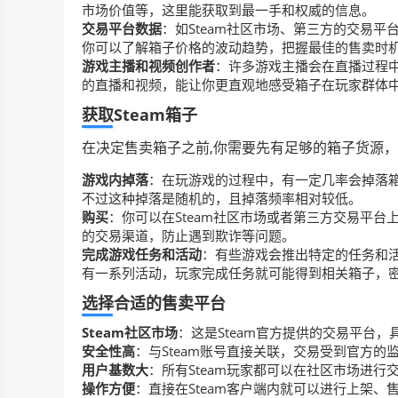
市场价值等，这里能获取到最一手和权威的信息。
交易平台数据
：如Steam社区市场、第三方的交易
你可以了解箱子价格的波动趋势，把握最佳的售卖时
游戏主播和视频创作者
：许多游戏主播会在直播过程
的直播和视频，能让你更直观地感受箱子在玩家群体
获取Steam箱子
在决定售卖箱子之前,你需要先有足够的箱子货源
游戏内掉落
：在玩游戏的过程中，有一定几率会掉落箱
不过这种掉落是随机的，且掉落频率相对较低。
购买
：你可以在Steam社区市场或者第三方交易平
的交易渠道，防止遇到欺诈等问题。
完成游戏任务和活动
：有些游戏会推出特定的任务和活
有一系列活动，玩家完成任务就可能得到相关箱子，
选择合适的售卖平台
Steam社区市场
：这是Steam官方提供的交易平台，
安全性高
：与Steam账号直接关联，交易受到官方
用户基数大
：所有Steam玩家都可以在社区市场进行
操作方便
：直接在Steam客户端内就可以进行上架