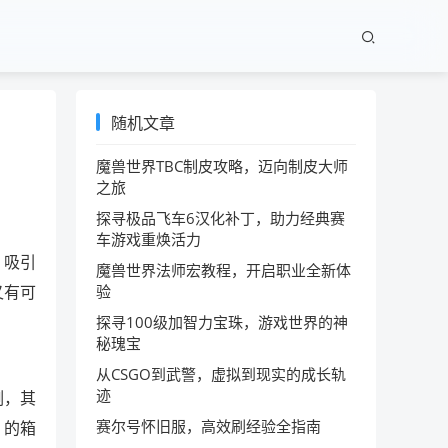
随机文章
魔兽世界TBC制皮攻略，迈向制皮大师
之旅
探寻极品飞车6汉化补丁，助力经典赛
车游戏重焕活力
，吸引
魔兽世界法师宏教程，开启职业全新体
又有可
验
探寻100级加智力宝珠，游戏世界的神
秘瑰宝
从CSGO到武警，虚拟到现实的成长轨
迹
例，其
赛尔号怀旧服，高效刷经验全指南
》的箱