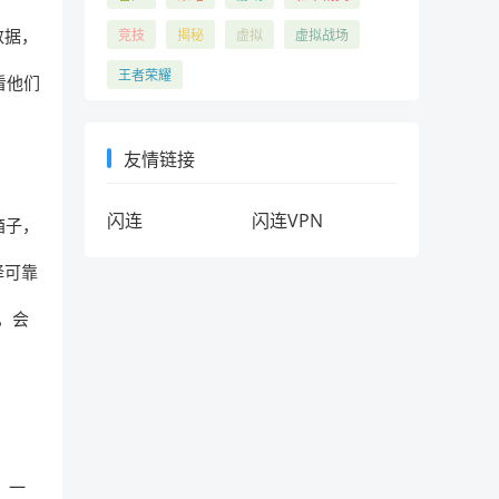
数据，
竞技
揭秘
虚拟
虚拟战场
王者荣耀
看他们
友情链接
闪连
闪连VPN
箱子，
择可靠
，会
，一