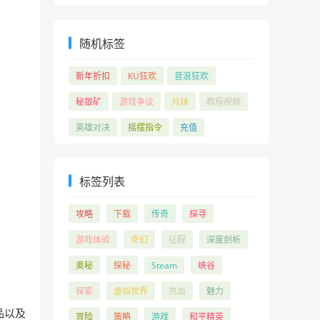
随机标签
新年折扣
KU狂欢
音浪狂欢
秘银矿
游戏争议
月球
教程视频
英雄对决
摇摆指令
充值
标签列表
攻略
下载
传奇
探寻
游戏体验
奇幻
征程
深度剖析
奥秘
探秘
Steam
峡谷
探索
虚拟世界
热血
魅力
品以及
冒险
策略
游戏
和平精英