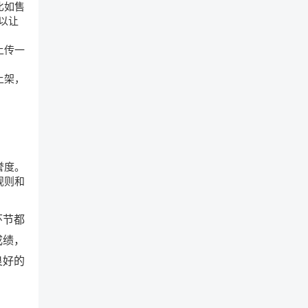
比如售
可以让
上传一
上架，
誉度。
规则和
环节都
成绩，
良好的