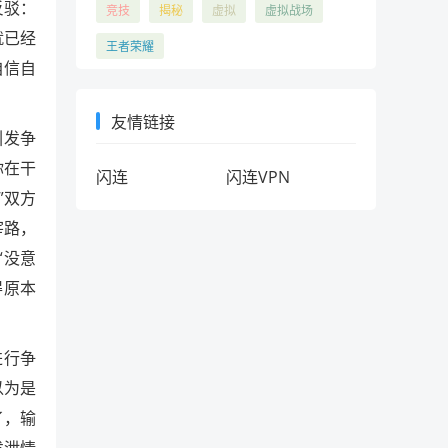
反驳：
竞技
揭秘
虚拟
虚拟战场
就已经
王者荣耀
自信自
友情链接
引发争
你在干
闪连
闪连VPN
”双方
宰路，
“没意
得原本
进行争
以为是
了，输
发泄情