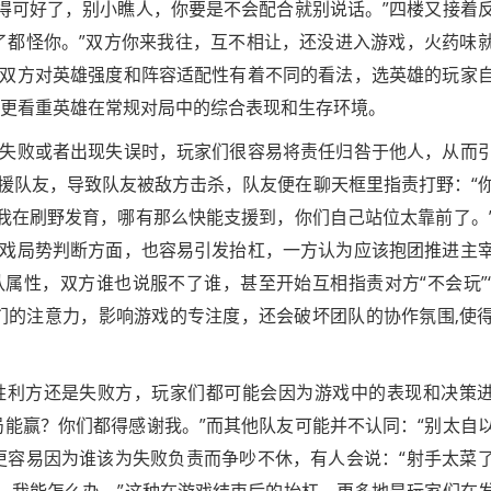
玩得可好了，别小瞧人，你要是不会配合就别说话。”四楼又接着
了都怪你。”双方你来我往，互不相让，还没进入游戏，火药味
双方对英雄强度和阵容适配性有着不同的看法，选英雄的玩家
则更看重英雄在常规对局中的综合表现和生存环境。
失败或者出现失误时，玩家们很容易将责任归咎于他人，从而
援队友，导致队友被敌方击杀，队友便在聊天框里指责打野：“
“我在刷野发育，哪有那么快能支援到，你们自己站位太靠前了。
戏局势判断方面，也容易引发抬杠，一方认为应该抱团推进主
属性，双方谁也说服不了谁，甚至开始互相指责对方“不会玩”
们的注意力，影响游戏的专注度，还会破坏团队的协作氛围,使
胜利方还是失败方，玩家们都可能会因为游戏中的表现和决策
局能赢？你们都得感谢我。”而其他队友可能并不认同：“别太自
更容易因为谁该为失败负责而争吵不休，有人会说：“射手太菜
我，我能怎么办。”这种在游戏结束后的抬杠，更多地是玩家们在