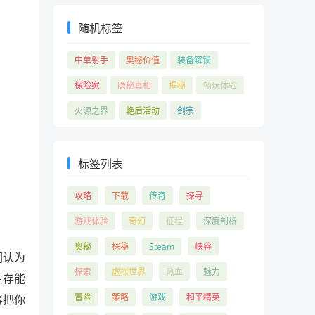
随机标签
中单射手
奥秘价值
装备解锁
探险家
隐秘真相
揭秘
畅玩体验
火源之界
艳后活动
剑宗
标签列表
攻略
下载
传奇
探寻
游戏体验
奇幻
征程
深度剖析
奥秘
探秘
Steam
峡谷
们认为
探索
虚拟世界
热血
魅力
生存能
冒险
策略
游戏
和平精英
得把你