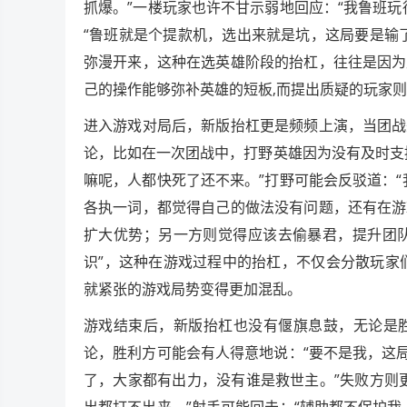
抓爆。”一楼玩家也许不甘示弱地回应：“我鲁班
“鲁班就是个提款机，选出来就是坑，这局要是输
弥漫开来，这种在选英雄阶段的抬杠，往往是因为
己的操作能够弥补英雄的短板,而提出质疑的玩家
进入游戏对局后，新版抬杠更是频频上演，当团战
论，比如在一次团战中，打野英雄因为没有及时支
嘛呢，人都快死了还不来。”打野可能会反驳道：
各执一词，都觉得自己的做法没有问题，还有在游
扩大优势；另一方则觉得应该去偷暴君，提升团队
识”，这种在游戏过程中的抬杠，不仅会分散玩家
就紧张的游戏局势变得更加混乱。
游戏结束后，新版抬杠也没有偃旗息鼓，无论是
论，胜利方可能会有人得意地说：“要不是我，这
了，大家都有出力，没有谁是救世主。”失败方则
出都打不出来。”射手可能回击：“辅助都不保护