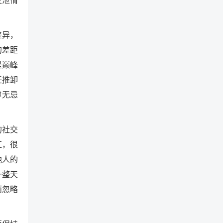
差异，
的差距
是巅峰
任推卸
肆无忌
的社交
杠，很
他人的
一整天
而忽略