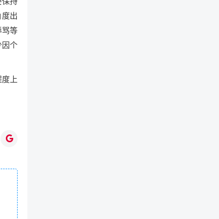
要保持
角度出
辱骂等
少因个
程度上