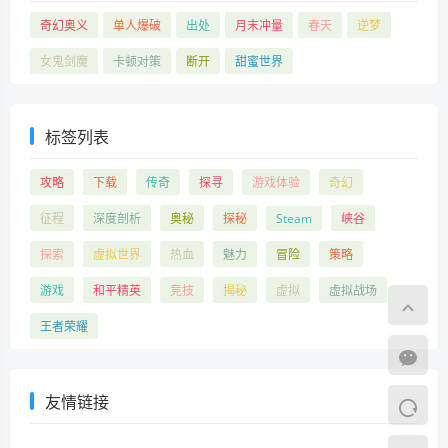
奇幻奥义
单人爆破
出处
月末冲量
春天
逆梦
女鬼剑魔
卡顿对策
断开
甜蜜世界
标签列表
攻略
下载
传奇
探寻
游戏体验
奇幻
征程
深度剖析
奥秘
探秘
Steam
峡谷
探索
虚拟世界
热血
魅力
冒险
策略
游戏
和平精英
竞技
揭秘
虚拟
虚拟战场
王者荣耀
友情链接