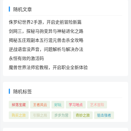
随机文章
侏罗纪世界2手游，开启史前冒险新篇
剑网三，探秘马驹变异与神秘进化之路
揭秘五庄观副本五行混元兽击杀全攻略
逆战语音没声音，问题解析与解决办法
永恒有效的激活码
魔兽世界法师宏教程，开启职业全新体验
随机标签
掉落宝藏
王者风云
好玩
学习地点
艺术冒险
购买之旅
引狼之局
步步为营
奇妙之旅
狙击强者