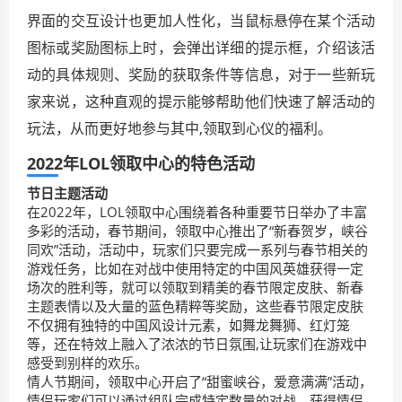
界面的交互设计也更加人性化，当鼠标悬停在某个活动
图标或奖励图标上时，会弹出详细的提示框，介绍该活
动的具体规则、奖励的获取条件等信息，对于一些新玩
家来说，这种直观的提示能够帮助他们快速了解活动的
玩法，从而更好地参与其中,领取到心仪的福利。
2022年LOL领取中心的特色活动
节日主题活动
在2022年，LOL领取中心围绕着各种重要节日举办了丰富
多彩的活动，春节期间，领取中心推出了“新春贺岁，峡谷
同欢”活动，活动中，玩家们只要完成一系列与春节相关的
游戏任务，比如在对战中使用特定的中国风英雄获得一定
场次的胜利等，就可以领取到精美的春节限定皮肤、新春
主题表情以及大量的蓝色精粹等奖励，这些春节限定皮肤
不仅拥有独特的中国风设计元素，如舞龙舞狮、红灯笼
等，还在特效上融入了浓浓的节日氛围,让玩家们在游戏中
感受到别样的欢乐。
情人节期间，领取中心开启了“甜蜜峡谷，爱意满满”活动，
情侣玩家们可以通过组队完成特定数量的对战，获得情侣