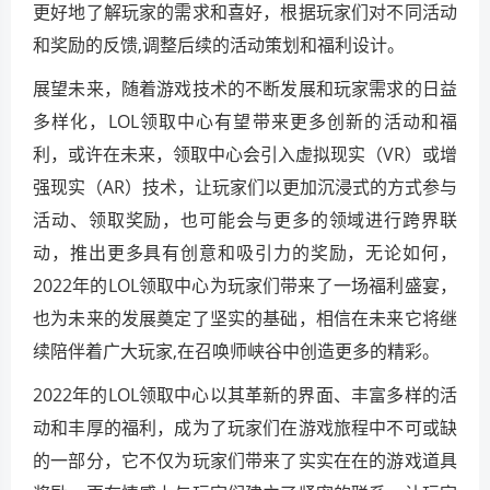
更好地了解玩家的需求和喜好，根据玩家们对不同活动
和奖励的反馈,调整后续的活动策划和福利设计。
展望未来，随着游戏技术的不断发展和玩家需求的日益
多样化，LOL领取中心有望带来更多创新的活动和福
利，或许在未来，领取中心会引入虚拟现实（VR）或增
强现实（AR）技术，让玩家们以更加沉浸式的方式参与
活动、领取奖励，也可能会与更多的领域进行跨界联
动，推出更多具有创意和吸引力的奖励，无论如何，
2022年的LOL领取中心为玩家们带来了一场福利盛宴，
也为未来的发展奠定了坚实的基础，相信在未来它将继
续陪伴着广大玩家,在召唤师峡谷中创造更多的精彩。
2022年的LOL领取中心以其革新的界面、丰富多样的活
动和丰厚的福利，成为了玩家们在游戏旅程中不可或缺
的一部分，它不仅为玩家们带来了实实在在的游戏道具