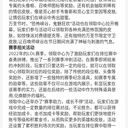
专属的头像框、召唤师图标等奖励，还有机会抽取到稀有
的情侣皮肤，像是觅心射手韦鲁斯和觅心宝贝奎因等皮肤,
让情侣玩家们在峡谷中秀出甜蜜。
万圣节时，“恐怖峡谷，鬼魅狂欢”活动也在领取中心拉开帷
幕，玩家们参与活动可以领取到各种充满恐怖氛围的皮
肤，如惊悚派对费德提克等，还有独特的万圣节限定守卫
皮肤,让召唤师峡谷在节日期间充满了神秘与刺激的气息。
赛季相关活动
2022年的LOL赛季，领取中心为了激励玩家们在排位赛中
奋勇拼搏，推出了一系列赛季冲刺活动，在赛季即将结束
的冲刺阶段，玩家们只要达到一定的段位，就可以在领取
中心领取到对应的段位奖励，除了传统的段位框、头像等
奖励外，还新增了一些独特的赛季纪念道具，如赛季专属
的勋章等，这些勋章不仅可以在游戏内展示，彰显玩家在
该赛季的实力，还能在后续的一些活动中作为特殊道具使
用,兑换额外的福利。
领取中心还举办了“赛季助力，成长不停”活动，玩家们在游
戏中完成一定数量的排位赛对战，不论胜负，都可以获得
经验加成卡、金币加成卡等奖励，帮助玩家们更快地提升
账号等级和积累金币，从而购买更多的英雄和皮肤，活动
还设置了累积胜利场次的奖励，当玩家在排位赛中取得一