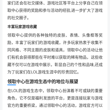
家们还会在社交媒体、游戏社区等平台上分享自己在领
取中心获得的奖励和参与活动的经验,进一步扩大了游戏
的社交圈子。
丰富玩家游戏收藏
领取中心提供的各种独特的皮肤、表情、头像框等奖
励，丰富了玩家们的游戏收藏，许多玩家热衷于收集不
同风格、不同主题的皮肤和道具，领取中心的活动让他
们有机会获得那些在平时难以获取的稀有物品，这些收
藏不仅可以在游戏中展示，彰显自己的个性和品味,还成
为了玩家们在LOL游戏生涯中的珍贵回忆。
领取中心在游戏生态中的地位与展望
在LOL的游戏生态中，领取中心扮演着不可或缺的重要
角色，它不仅是福利发放的平台，更是连接玩家与游戏
官方的重要桥梁，通过领取中心的活动，游戏官方可以