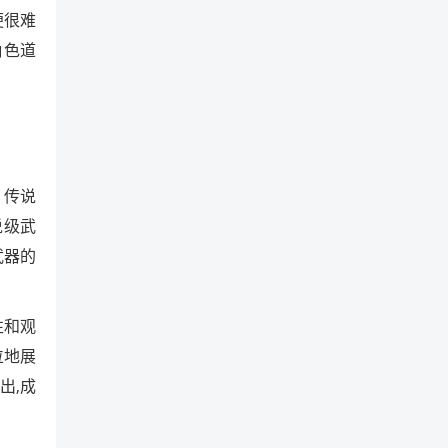
便很难
角色道
，传说
说级武
武器的
性和观
位地展
出,成