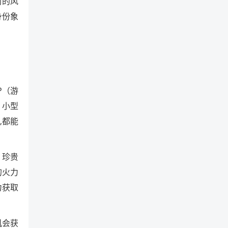
同的风
身份象
P（游
，小型
,都能
、珍贵
的火力
力获取
机会获