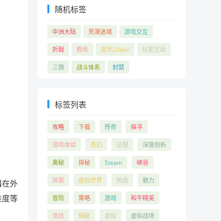
随机标签
中洲大陆
荒漠迷城
游戏交互
折戟
教练
提示25ban
玩家互动
三魏
战斗体系
封禁
标签列表
攻略
下载
传奇
探寻
游戏体验
奇幻
征程
深度剖析
奥秘
探秘
Steam
峡谷
探索
虚拟世界
热血
魅力
器在外
准度等
冒险
策略
游戏
和平精英
竞技
揭秘
虚拟
虚拟战场