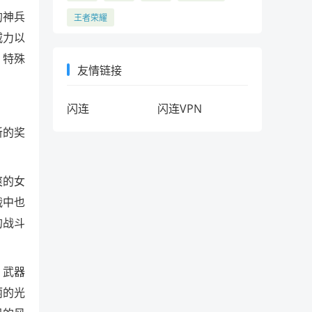
的神兵
王者荣耀
威力以
、特殊
友情链接
闪连
闪连VPN
新的奖
爽的女
战中也
的战斗
，武器
丽的光