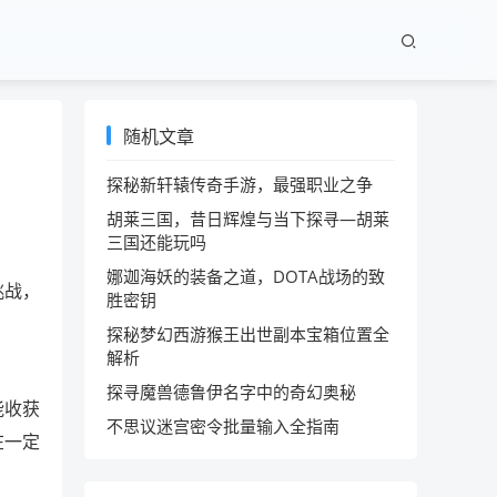
随机文章
探秘新轩辕传奇手游，最强职业之争
胡莱三国，昔日辉煌与当下探寻—胡莱
三国还能玩吗
娜迦海妖的装备之道，DOTA战场的致
挑战，
胜密钥
探秘梦幻西游猴王出世副本宝箱位置全
解析
探寻魔兽德鲁伊名字中的奇幻奥秘
能收获
不思议迷宫密令批量输入全指南
在一定