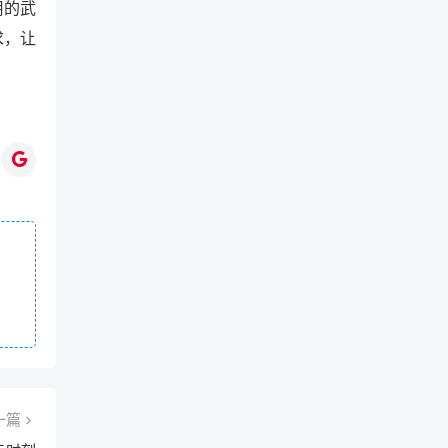
用的武
求，让
一篇