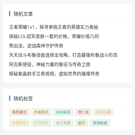
随机文章
王者荣耀1v1，探寻单挑王者的英雄实力奥秘
探秘LOL冠军皮肤一套的价格，荣耀价值几何
熊出没，逆战森林守护传奇
天天炫斗布鲁技能选择全攻略，打造最强布鲁战斗形态
阿古斯使徒，神秘力量的象征与传奇之旅
探秘紫晶射手艾希视频，虚拟世界的璀璨传奇
随机标签
暗黑魔龙
年兽模式
神秘篇章
橙匕首
账号归属
新春特效
封号解封
永久免费
盟军
思想碰撞