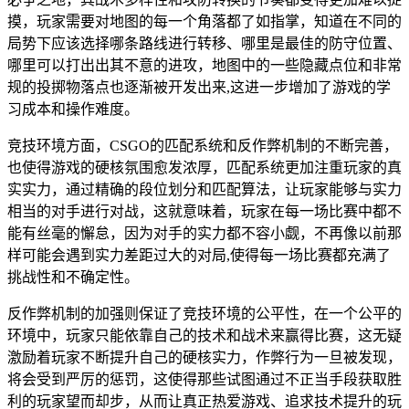
摸，玩家需要对地图的每一个角落都了如指掌，知道在不同的
局势下应该选择哪条路线进行转移、哪里是最佳的防守位置、
哪里可以打出出其不意的进攻，地图中的一些隐藏点位和非常
规的投掷物落点也逐渐被开发出来,这进一步增加了游戏的学
习成本和操作难度。
竞技环境方面，CSGO的匹配系统和反作弊机制的不断完善，
也使得游戏的硬核氛围愈发浓厚，匹配系统更加注重玩家的真
实实力，通过精确的段位划分和匹配算法，让玩家能够与实力
相当的对手进行对战，这就意味着，玩家在每一场比赛中都不
能有丝毫的懈怠，因为对手的实力都不容小觑，不再像以前那
样可能会遇到实力差距过大的对局,使得每一场比赛都充满了
挑战性和不确定性。
反作弊机制的加强则保证了竞技环境的公平性，在一个公平的
环境中，玩家只能依靠自己的技术和战术来赢得比赛，这无疑
激励着玩家不断提升自己的硬核实力，作弊行为一旦被发现，
将会受到严厉的惩罚，这使得那些试图通过不正当手段获取胜
利的玩家望而却步，从而让真正热爱游戏、追求技术提升的玩