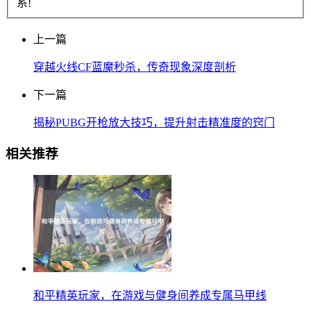
系!
上一篇
穿越火线CF蓝魔秒杀，传奇现象深度剖析
下一篇
揭秘PUBG开枪放大技巧，提升射击精准度的窍门
相关推荐
和平精英玩家，在游戏与健身间养成专属马甲线