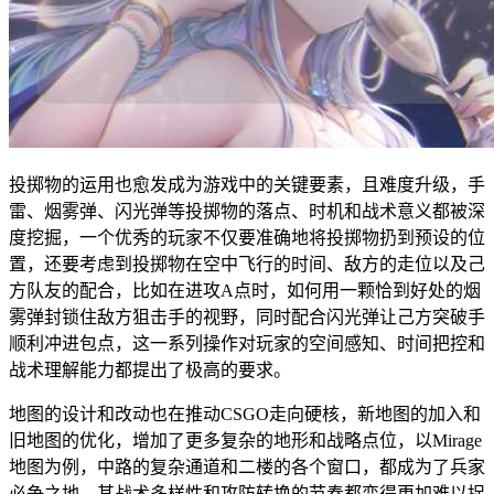
投掷物的运用也愈发成为游戏中的关键要素，且难度升级，手
雷、烟雾弹、闪光弹等投掷物的落点、时机和战术意义都被深
度挖掘，一个优秀的玩家不仅要准确地将投掷物扔到预设的位
置，还要考虑到投掷物在空中飞行的时间、敌方的走位以及己
方队友的配合，比如在进攻A点时，如何用一颗恰到好处的烟
雾弹封锁住敌方狙击手的视野，同时配合闪光弹让己方突破手
顺利冲进包点，这一系列操作对玩家的空间感知、时间把控和
战术理解能力都提出了极高的要求。
地图的设计和改动也在推动CSGO走向硬核，新地图的加入和
旧地图的优化，增加了更多复杂的地形和战略点位，以Mirage
地图为例，中路的复杂通道和二楼的各个窗口，都成为了兵家
必争之地，其战术多样性和攻防转换的节奏都变得更加难以捉