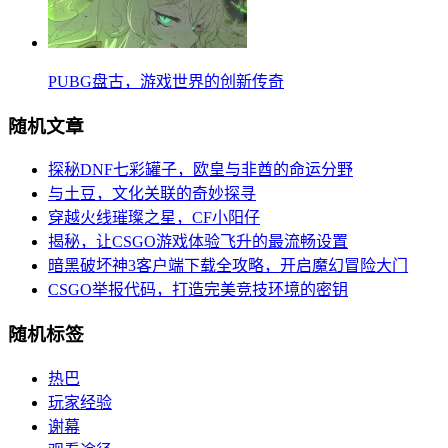
PUBG盘古，游戏世界的创新传奇
随机文章
探秘DNF七彩罐子，欧皇与非酋的命运分野
与土豆，文化关联的奇妙探寻
穿越火线璀璨之星，CF小阳仔
揭秘，让CSGO游戏体验飞升的最流畅设置
暗黑破坏神3客户端下载全攻略，开启魔幻冒险大门
CSGO举报代码，打造完美竞技环境的密钥
随机标签
热巴
玩家经验
谢幕