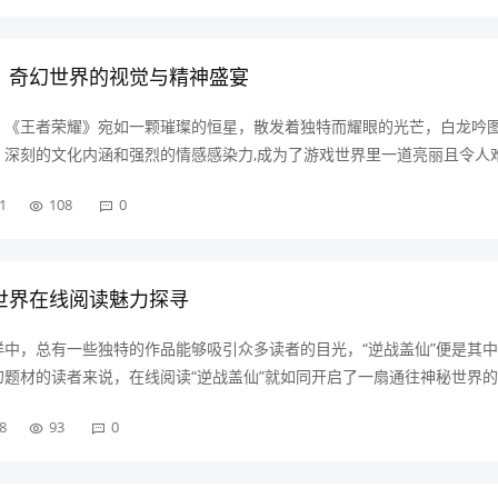
，奇幻世界的视觉与精神盛宴
，《王者荣耀》宛如一颗璀璨的恒星，散发着独特而耀眼的光芒，白龙吟
、深刻的文化内涵和强烈的情感感染力,成为了游戏世界里一道亮丽且令人
图，从其诞生之初就承载着开发者们的心血与巧思，首先从画面的整体构
1
108
0
一个奇幻的场景，画面的主体是一……
世界在线阅读魅力探寻
中，总有一些独特的作品能够吸引众多读者的目光，“逆战盖仙”便是其
题材的读者来说，在线阅读“逆战盖仙”就如同开启了一扇通往神秘世界
满了无尽的惊喜与想象，“逆战盖仙”的故事背景设定极为宏大且富有创意
8
93
0
势力错综复杂的奇幻大陆，在……