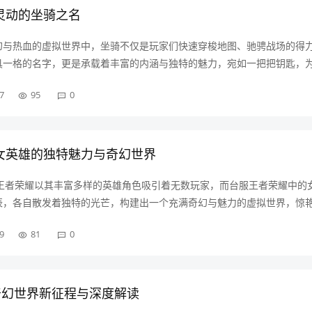
灵动的坐骑之名
幻与热血的虚拟世界中，坐骑不仅是玩家们快速穿梭地图、驰骋战场的得
具一格的名字，更是承载着丰富的内涵与独特的魅力，宛如一把把钥匙，
奇幻设定的大门，神话传承类坐骑名字在《逆战》的坐骑家族里，有不少
7
95
0
字仿佛带着古老的神秘力量，将玩家……
女英雄的独特魅力与奇幻世界
,王者荣耀以其丰富多样的英雄角色吸引着无数玩家，而台服王者荣耀中的
辰，各自散发着独特的光芒，构建出一个充满奇幻与魅力的虚拟世界，惊
服王者荣耀的女英雄们在外观设计上可谓独具匠心,以“刀锋宝贝”为例，
9
81
0
配精致的面庞，眼神中透露……
奇幻世界新征程与深度解读