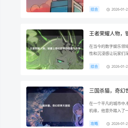
家打造了一个充满神
综合
2026-01-2
罩的大陆——艾瑞斯
王者荣耀人物，
在当今的数字娱乐领
性和沉浸感让玩家们
撼，当这两者相遇，
综合
2026-01-2
就此展开，王者荣耀作
三国杀猫，奇幻
在一个平凡的城市中
机缘，他意外踏入了一
样在周末的午后,窝
攻略
2026-01-2
从他手中一张特别的