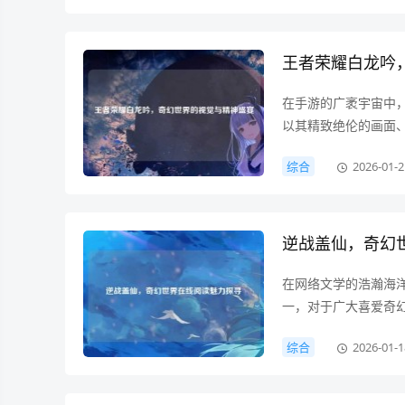
王者荣耀白龙吟
在手游的广袤宇宙中
以其精致绝伦的画面
怀的风景线，白龙吟
综合
2026-01-2
看，它巧妙地构建了
逆战盖仙，奇幻
在网络文学的浩瀚海洋
一，对于广大喜爱奇幻
门，在这个世界里,充
综合
2026-01-1
建了一个仙魔并存、