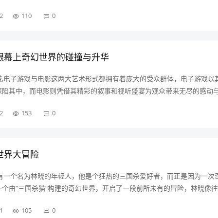
秘色彩的魔法世界，神秘奇幻的游戏背景《巫女5》的故事发生在一个被魔
2
110
0
，这片大陆曾经是一个和平……
银幕上奇幻世界的碰撞与升华
域,电子游戏与电影这两大艺术形式都拥有着庞大的受众群体，电子游戏以
深陷其中，而电影则凭借其精彩的叙事和视听盛宴为观众带来无尽的感动
尤其是当王者荣耀里那些个性鲜明的人物走进电影的世界，一场奇妙的跨
2
153
0
为一款现象级的MOBA手游……
世界大冒险
,有一个名为林晓的年轻人，他是个狂热的三国杀爱好者，而正是因为一次
个由“三国杀猫”构建的奇幻世界，开启了一段前所未有的冒险，林晓像
在自己堆满三国杀卡牌的房间里，仔细地整理着他的收藏，突然，一道奇异
1
105
0
三国杀卡牌中散发出来，光……