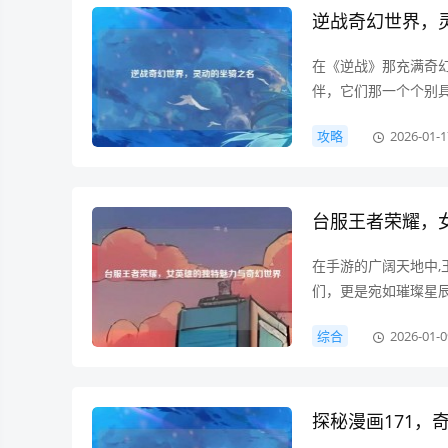
逆战奇幻世界，
在《逆战》那充满奇
伴，它们那一个个别
开启了通往游戏深层
攻略
2026-01-1
自神话传说，这些名
台服王者荣耀，
在手游的广阔天地中
们，更是宛如璀璨星
觉呈现：颜值即正义台
综合
2026-01-0
利落的粉色短发，搭
探秘漫画171，