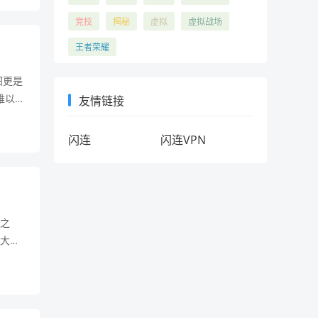
竞技
揭秘
虚拟
虚拟战场
王者荣耀
图更是
难以忘
友情链接
图来
闪连
闪连VPN
中之
的大
，它构