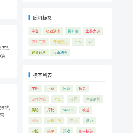
法笼
随机标签
拳台
极致清晰
稀有度
出装之道
职业联赛
专属献礼
Y75
xz
其互动
教育理念
传奇利刃
与震
界之旅
标签列表
攻略
下载
传奇
探寻
游戏体验
奇幻
征程
深度剖析
奇妙的
奥秘
探秘
Steam
峡谷
往常一
探索
虚拟世界
热血
魅力
的光芒
冒险
策略
游戏
和平精英