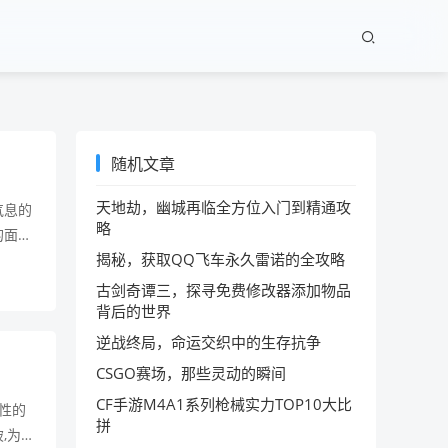
随机文章
天地劫，幽城再临全方位入门到精通攻
气息的
略
的面积
揭秘，获取QQ飞车永久雷诺的全攻略
历史以
古剑奇谭三，探寻免费修改器添加物品
背后的世界
逆战终局，命运交织中的生存抗争
CSGO赛场，那些灵动的瞬间
CF手游M4A1系列枪械实力TOP10大比
性的
拼
,为玩