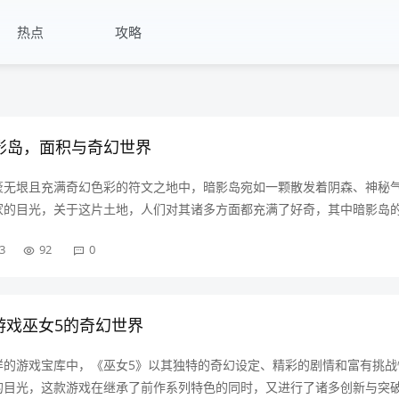
热点
攻略
影岛，面积与奇幻世界
袤无垠且充满奇幻色彩的符文之地中，暗影岛宛如一颗散发着阴森、神秘
家的目光，关于这片土地，人们对其诸多方面都充满了好奇，其中暗影岛
话题，它不仅关乎着这片神秘土地的空间范畴，更与暗影岛独特的地理、
3
92
0
密相连，暗影岛的起源与传说在探……
m游戏巫女5的奇幻世界
多样的游戏宝库中，《巫女5》以其独特的奇幻设定、精彩的剧情和富有挑战
的目光，这款游戏在继承了前作系列特色的同时，又进行了诸多创新与突破