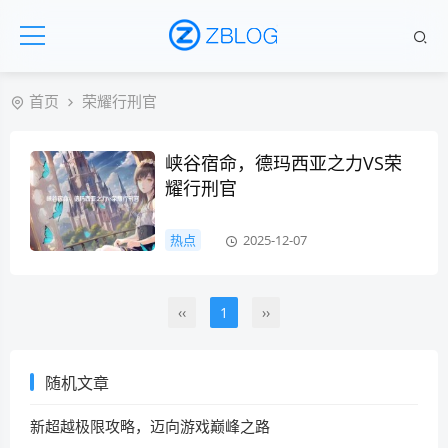
首页
荣耀行刑官
峡谷宿命，德玛西亚之力VS荣
耀行刑官
热点
2025-12-07
‹‹
1
››
随机文章
新超越极限攻略，迈向游戏巅峰之路