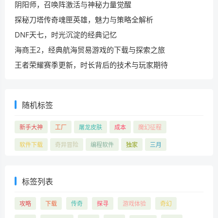
阴阳师，召唤阵激活与神秘力量觉醒
探秘刀塔传奇魂匣英雄，魅力与策略全解析
DNF天七，时光沉淀的经典记忆
海商王2，经典航海贸易游戏的下载与探索之旅
王者荣耀赛季更新，时长背后的技术与玩家期待
随机标签
新手大神
工厂
屠龙皮肤
成本
魔幻征程
软件下载
奇异冒险
编程软件
独家
三月
标签列表
攻略
下载
传奇
探寻
游戏体验
奇幻